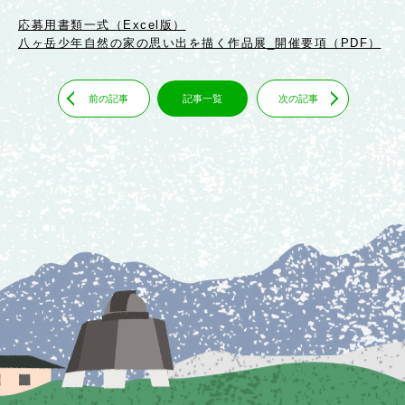
応募用書類一式（Excel版）
八ヶ岳少年自然の家の思い出を描く作品展_開催要項（PDF）
前の記事
記事一覧
次の記事