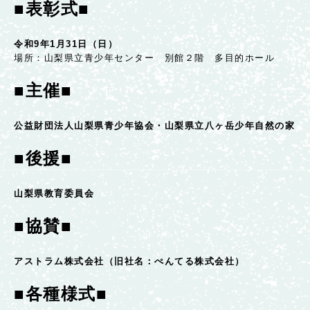
■表彰式■
令和9年1月31日（日）
場所：山梨県立青少年センター 別館２階 多目的ホール
■主催■
公益財団法人山梨県青少年協会・山梨県立八ヶ岳少年自然の家
■後援■
山梨県教育委員会
■協賛■
アストラム株式会社（旧社名：ぺんてる株式会社）
■各種様式■