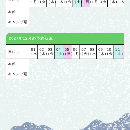
（月）
（火）
（水）
（木）
（金）
（土）
（日）
（月）
（火）
（水）
（木）
（
本館
キャンプ場
2027年12月の予約状況
01
02
03
04
05
06
07
08
09
10
11
12
日にち
（水）
（木）
（金）
（土）
（日）
（月）
（火）
（水）
（木）
（金）
（土）
（日
本館
キャンプ場