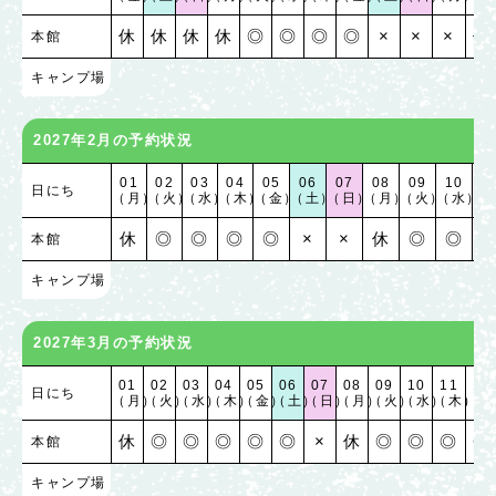
休
休
休
休
◎
◎
◎
◎
×
×
×
休
本館
キャンプ場
2027年2月の予約状況
01
02
03
04
05
06
07
08
09
10
1
日にち
（月）
（火）
（水）
（木）
（金）
（土）
（日）
（月）
（火）
（水）
（
休
◎
◎
◎
◎
×
×
休
◎
◎
本館
キャンプ場
2027年3月の予約状況
01
02
03
04
05
06
07
08
09
10
11
12
日にち
（月）
（火）
（水）
（木）
（金）
（土）
（日）
（月）
（火）
（水）
（木）
（金
休
◎
◎
◎
◎
◎
×
休
◎
◎
◎
◎
本館
キャンプ場