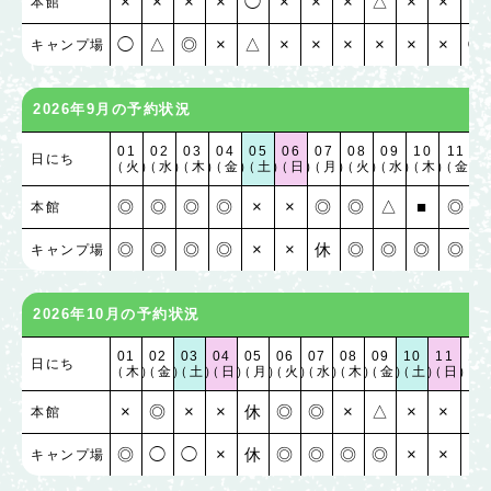
×
×
×
×
◯
×
×
×
△
×
×
×
本館
◯
△
◎
×
△
×
×
×
×
×
×
◯
キャンプ場
2026年9月の予約状況
01
02
03
04
05
06
07
08
09
10
11
1
日にち
（火）
（水）
（木）
（金）
（土）
（日）
（月）
（火）
（水）
（木）
（金）
（
◎
◎
◎
◎
×
×
◎
◎
△
■
◎
本館
◎
◎
◎
◎
×
×
休
◎
◎
◎
◎
キャンプ場
2026年10月の予約状況
01
02
03
04
05
06
07
08
09
10
11
12
日にち
（木）
（金）
（土）
（日）
（月）
（火）
（水）
（木）
（金）
（土）
（日）
（月
×
◎
×
×
休
◎
◎
×
△
×
×
×
本館
◎
◯
◯
×
休
◎
◎
◎
◎
×
×
×
キャンプ場