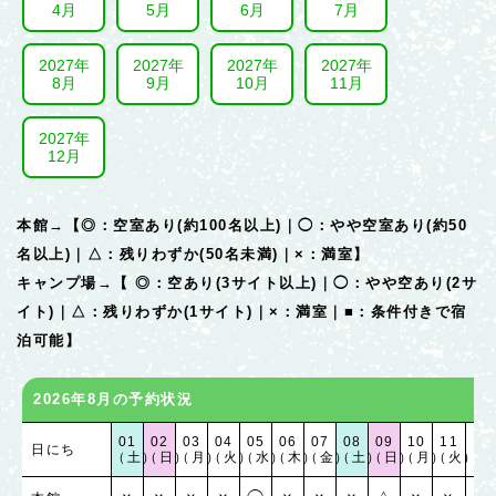
4月
5月
6月
7月
2027年
2027年
2027年
2027年
8月
9月
10月
11月
2027年
12月
本館→【◎：空室あり(約100名以上)｜◯：やや空室あり(約50
名以上)｜△：残りわずか(50名未満)｜×：満室】
キャンプ場→【 ◎：空あり(3サイト以上)｜◯：やや空あり(2サ
イト)｜△：残りわずか(1サイト)｜×：満室｜■：条件付きで宿
泊可能】
2026年8月の予約状況
01
02
03
04
05
06
07
08
09
10
11
12
日にち
（土）
（日）
（月）
（火）
（水）
（木）
（金）
（土）
（日）
（月）
（火）
（水